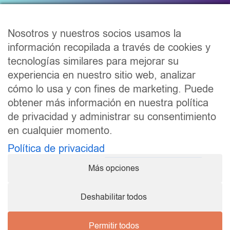
Correo electrónico
*
Nosotros y nuestros socios usamos la
información recopilada a través de cookies y
tecnologías similares para mejorar su
He leído y acepto la
política de privacidad
, y
experiencia en nuestro sitio web, analizar
recibir información de tus productos.
cómo lo usa y con fines de marketing. Puede
obtener más información en nuestra política
He leído y acepto
de privacidad y administrar su consentimiento
en cualquier momento.
ME APUNTO YA
Política de privacidad
Más opciones
Condiciones comerciales
|
Aviso legal
|
Política de
privacidad
|
Política de cookies
Hecho con pasión
♥
| Celedonia Ramón | Todos los
Deshabilitar todos
derechos reservados | 2020-2026 ®
Esta web no forma parte del sitio web de Facebook ni
de Facebook Inc. Además, este sitio no está
Permitir todos
patrocinado de ningún modo por Facebook.