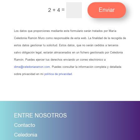
=
Enviar
2 + 4
Los datos que proporciones mediante este formulario serán tratados por María
Celedonia Ramón Muro como responsable de esta web. La finalidad de la recogida de
estos datos gestionar tu solicitud. Estos datos, que no serán cedidos a terceros
salvo obligación legal, estarán almacenados en un fichero gestionado por Celedonia
Ramón. Puedes ejercer tus derechos enviando un correo electrónico a
dime@celedoniaramon.com
. Puedes consultar la información completa y detallada
sobre privacidad en mi
política de privacidad
.
ENTRE NOSOTROS
Contacto
Celedonia