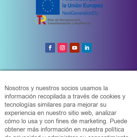
Correo electrónico
*
Nosotros y nuestros socios usamos la
información recopilada a través de cookies y
tecnologías similares para mejorar su
He leído y acepto la
política de privacidad
, y
experiencia en nuestro sitio web, analizar
recibir información de tus productos.
cómo lo usa y con fines de marketing. Puede
obtener más información en nuestra política
He leído y acepto