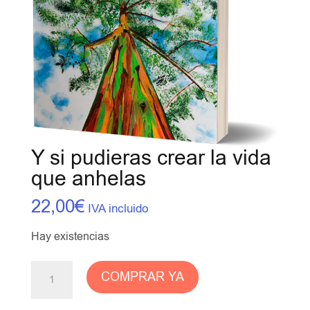
Y si pudieras crear la vida
que anhelas
22,00
€
IVA incluido
Hay existencias
Y
COMPRAR YA
si
pudieras