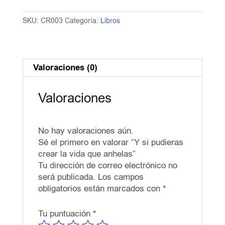
crear
la
SKU:
CR003
Categoría:
Libros
vida
que
anhelas
cantidad
Valoraciones (0)
Valoraciones
No hay valoraciones aún.
Sé el primero en valorar “Y si pudieras
crear la vida que anhelas”
Tu dirección de correo electrónico no
será publicada.
Los campos
obligatorios están marcados con
*
Tu puntuación
*