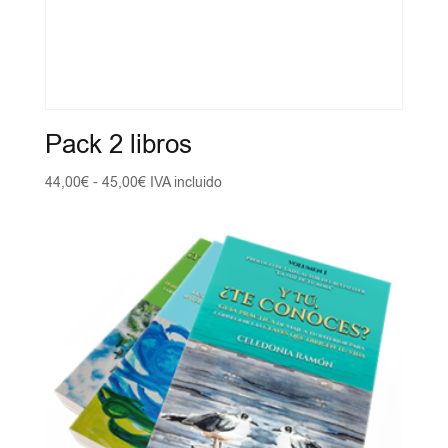
Pack 2 libros
Rango
44,00
€
-
45,00
€
IVA incluido
de
precios:
desde
44,00€
hasta
45,00€