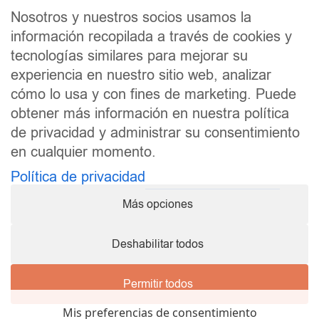
Correo electrónico
*
Nosotros y nuestros socios usamos la
información recopilada a través de cookies y
tecnologías similares para mejorar su
He leído y acepto la
política de privacidad
, y
experiencia en nuestro sitio web, analizar
recibir información de tus productos.
cómo lo usa y con fines de marketing. Puede
obtener más información en nuestra política
He leído y acepto
de privacidad y administrar su consentimiento
en cualquier momento.
ME APUNTO YA
Política de privacidad
Más opciones
Condiciones comerciales
|
Aviso legal
|
Política de
privacidad
|
Política de cookies
Hecho con pasión
♥
| Celedonia Ramón | Todos los
Deshabilitar todos
derechos reservados | 2020-2026 ®
Esta web no forma parte del sitio web de Facebook ni
de Facebook Inc. Además, este sitio no está
Permitir todos
patrocinado de ningún modo por Facebook.
Facebook es una marca registrada de Facebook Inc.
Mis preferencias de consentimiento