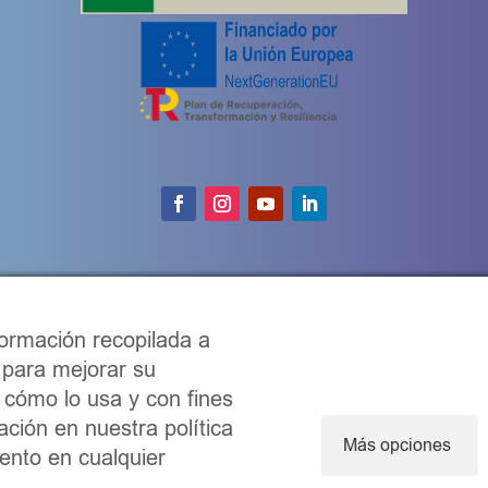
ormación recopilada a
 para mejorar su
r cómo lo usa y con fines
ción en nuestra política
Más opciones
ento en cualquier
iciones comerciales
|
Aviso legal
|
Política de privacidad
|
Política de c
on pasión
♥
| Celedonia Ramón | Todos los derechos reservados | 20