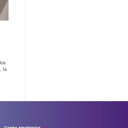
dos
, la